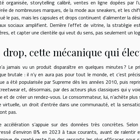
té organisée, storytelling calibré, ventes en ligne dopées par l’
érée de nombreuses marques, de la mode aux sneakers, et les chiff
é le pas, mais les capsules et drops continuent d’alimenter la désir
aux sociaux amplifient. Derrière l’effet de vitrine, la stratégie es
ères, et capter une clientèle qui veut du sens, pas seulement un lo
 drop, cette mécanique qui éle
n’a jamais vu un produit disparaître en quelques minutes ? Le p
que brutale : il n’y en aura pas pour tout le monde, et c’est préc
que a été popularisée par Supreme dès les années 2010, puis repri
treetwear et, désormais, par des acteurs plus classiques qui y voie
e et de créer un rendez-vous. Le consommateur, lui, n’achète plus 
ile virtuelle, un droit d’entrée dans une communauté, et la sensat
ront pas.
e accélération s’appuie sur des données très concrètes. Selo
ressé d’environ 8 % en 2023 à taux courants, avant de ralentir 
mique de rareté reste l’un des ressorts les plus efficaces pour s