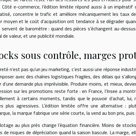
. Côté e-commerce, l’édition limitée répond aussi à un impérati
atisé, concentre le trafic et améliore mécaniquement les taux de 
er moyen et le coût d’acquisition ont tendance à se dégrader quand
s, servent de baromètre : quand des pièces s’échangent au-dessus 
l de valeur, et une publicité mondiale.
ocks sous contrôle, marges pro
reté n’est pas qu’un jeu marketing, c’est aussi une réponse industrie
mposer avec des chaînes logistiques fragiles, des délais qui s’allon
er d’une demande plus imprévisible. Produire moins, et mieux, devi
ression sur les promotions reste forte : en France, l’Insee a mont
billement à certains moments, tandis que le pouvoir d’achat, lui, 
es plus agressives. L’édition limitée offre une alternative : pl
rque, la marque fabrique une série courte, la vend au bon prix, puis
ilotage au plus près change l’équation financière. Moins de stocks
s de risques de dépréciation quand la saison bascule. La marge, ell