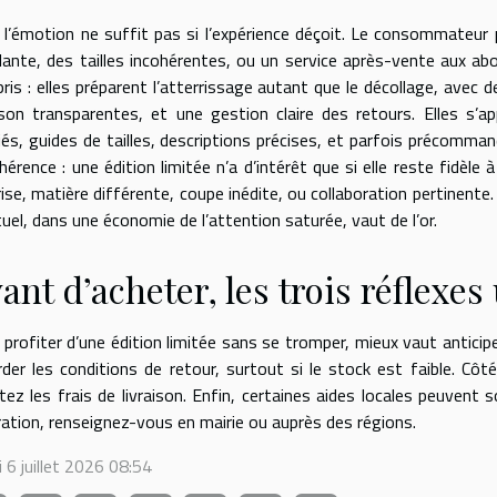
 l’émotion ne suffit pas si l’expérience déçoit. Le consommateur 
plante, des tailles incohérentes, ou un service après-vente aux ab
ris : elles préparent l’atterrissage autant que le décollage, avec 
aison transparentes, et une gestion claire des retours. Elles s’a
iés, guides de tailles, descriptions précises, et parfois précommand
ohérence : une édition limitée n’a d’intérêt que si elle reste fidèl
ise, matière différente, coupe inédite, ou collaboration pertinente. 
tuel, dans une économie de l’attention saturée, vaut de l’or.
ant d’acheter, les trois réflexes 
profiter d’une édition limitée sans se tromper, mieux vaut anticiper 
rder les conditions de retour, surtout si le stock est faible. Côt
tez les frais de livraison. Enfin, certaines aides locales peuvent s
ration, renseignez-vous en mairie ou auprès des régions.
 6 juillet 2026 08:54