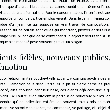
mment en Normandie et dans les Hauts-de-France, et la filièr
gation que d’autres fibres dans certaines conditions, même si l’impa
tapes de transformation. Pour le consommateur, l’intérêt est aussi s
 apporte un tombé particulier, plus vivant. Dans le denim, l’enjeu c
ndue d’un jean, ce qui suppose un vrai travail de composition
issent sur ce terrain sont celles qui montrent, photos et détails à l
’usage visé, plutôt que de se contenter d’un adjectif séduisant. À l
nique bien raconté pèse souvent plus qu’un slogan.
ients fidèles, nouveaux publics
émotion
quoi l’édition limitée touche-t-elle autant, y compris au-delà des 
ersel : l’émotion de la découverte, et le plaisir d’être parmi les 
 côté, elles chouchoutent leur base, ces clients déjà convaincus q
evenir. De l’autre, elles ouvrent la porte à de nouveaux publics, 
rendre qu’une collection entière, et souvent mieux mis en scèn
ement se raconte en stories, se commente, se partage, et l’objet d