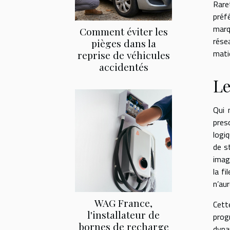
Rare
préf
marqu
Comment éviter les
rése
pièges dans la
mati
reprise de véhicules
accidentés
Le
Qui 
pres
logi
de s
imag
la f
n’au
WAG France,
Cett
l'installateur de
prog
bornes de recharge
dyna