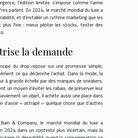
urgence, l’édition limitée s’impose comme l’arme
res parlent. En 2024, le marché mondial du luxe a
abilité, et d’installer un rythme marketing que les
t plus fine : mieux piloter les stocks, tester des
go.
ctrise la demande
rincipe du drop repose sur une promesse simple,
isément ce qui déclenche l’achat. Dans la mode, la
se à grande échelle par des marques de sneakers,
nt un moyen d’éviter les rabais, de préserver leur
seulement un objet, il achète aussi une place dans
ion d’avoir « attrapé » quelque chose que d’autres
n Bain & Company, le marché mondial du luxe a
en 2024 dans un contexte plus incertain, mais la
outenir la désirabilité quand la consommation se