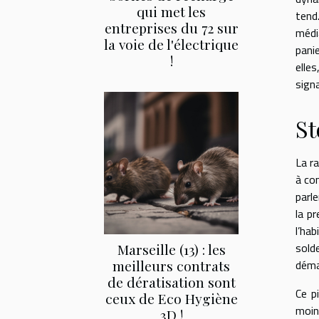
qui met les
tend
entreprises du 72 sur
médi
la voie de l'électrique
pani
!
elle
signa
St
La ra
à co
parl
la p
l’ha
sold
Marseille (13) : les
meilleurs contrats
déma
de dératisation sont
Ce p
ceux de Eco Hygiène
moin
3D !