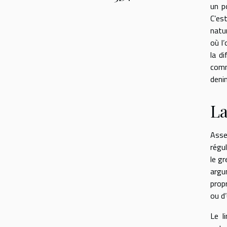
un p
C’es
natu
où l
la d
com
denim
La
Asse
régu
le g
argu
prop
ou d
Le l