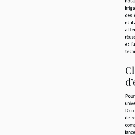
nota
irri
des é
et il
atte
réuss
et l
tech
Cl
d’
Pour
univ
D’un
de r
comp
lanc