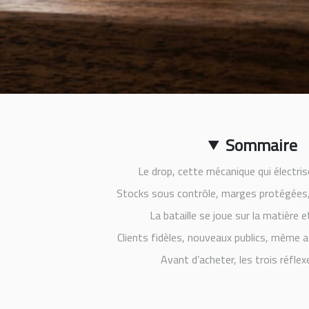
Sommaire
Le drop, cette mécanique qui électri
Stocks sous contrôle, marges protégées
La bataille se joue sur la matière e
Clients fidèles, nouveaux publics, même 
Avant d’acheter, les trois réflex