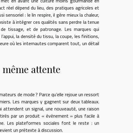
e met en avant une culture moins gourmande en
ct réel dépend du lieu, des pratiques agricoles et
ensoriel : le lin respire, il gère mieux la chaleur,
onsiste à intégrer ces qualités sans perdre la tenue
, de tissage, et de patronage. Les marques qui
’appui, la densité du tissu, la coupe, les finitions,
’heure où les internautes comparent tout, un détail
, même attente
amateurs de mode ? Parce qu’elle rejoue un ressort
premiers. Les marques y gagnent sur deux tableaux.
ui attendent un signal, une nouveauté, une raison
attirés par un produit « événement » plus facile à
e. Les plateformes sociales font le reste : un
evient un prétexte à discussion.