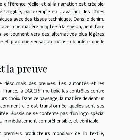
ifférence réelle, et si la narration est crédible.
té tangible, par exemple en travaillant des fibres
siques avec des tissus techniques. Dans le denim,
, avec une matière adaptée à la saison, peut faire
 se tournent vers des alternatives plus légères
de et pour une sensation moins « lourde » que le
et la preuve
e désormais des preuves. Les autorités et les
n France, la DGCCRF multiplie les contrôles contre
rs choix. Dans ce paysage, la matière devient un
re, comment elle est transformée, quelles sont ses
itée réussie ne se contente pas d’un logo spécial
t, immédiatement compréhensible, et vérifiable.
ut premiers producteurs mondiaux de lin textile,