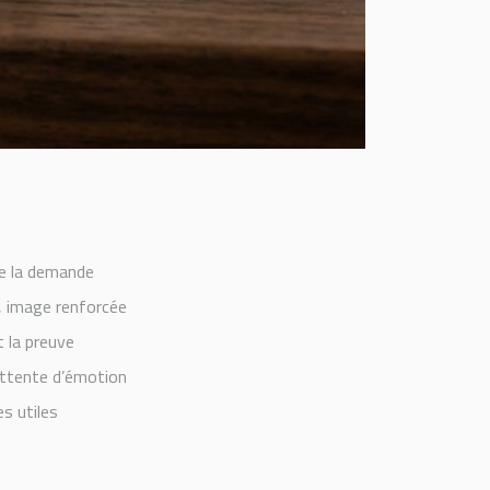
se la demande
, image renforcée
t la preuve
attente d’émotion
es utiles