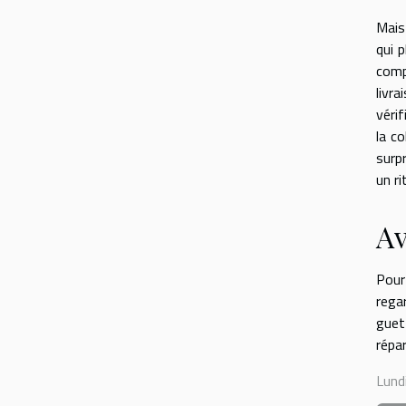
Mais
qui 
comp
livr
vérif
la c
surpr
un ri
Av
Pour 
rega
guet
répa
Lundi