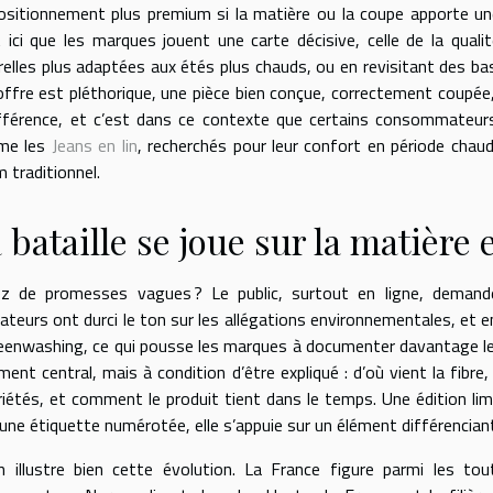
ositionnement plus premium si la matière ou la coupe apporte une d
t ici que les marques jouent une carte décisive, celle de la quali
relles plus adaptées aux étés plus chauds, ou en revisitant des ba
’offre est pléthorique, une pièce bien conçue, correctement coupée
ifférence, et c’est dans ce contexte que certains consommateurs
me les
Jeans en lin
, recherchés pour leur confort en période chau
 traditionnel.
 bataille se joue sur la matière 
z de promesses vagues ? Le public, surtout en ligne, demand
lateurs ont durci le ton sur les allégations environnementales, et e
reenwashing, ce qui pousse les marques à documenter davantage leu
ment central, mais à condition d’être expliqué : d’où vient la fib
riétés, et comment le produit tient dans le temps. Une édition lim
’une étiquette numérotée, elle s’appuie sur un élément différencian
in illustre bien cette évolution. La France figure parmi les to